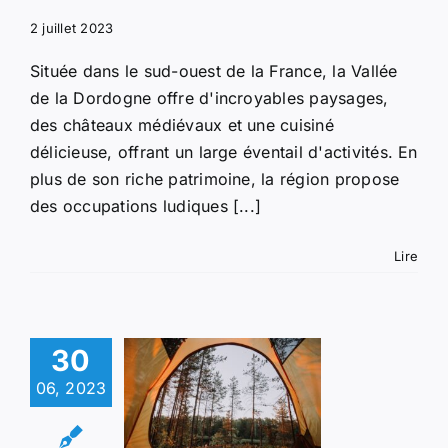
ités
Lifestyle
2 juillet 2023
Située dans le sud-ouest de la France, la Vallée
de la Dordogne offre d'incroyables paysages,
des châteaux médiévaux et une cuisiné
délicieuse, offrant un large éventail d'activités. En
plus de son riche patrimoine, la région propose
des occupations ludiques [...]
Lire
ping en
30
rdogne :
06, 2023
couvrez
asis de la