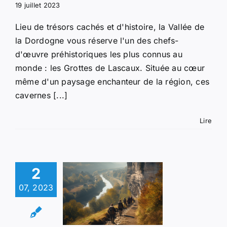
19 juillet 2023
Lieu de trésors cachés et d'histoire, la Vallée de
la Dordogne vous réserve l'un des chefs-
d'œuvre préhistoriques les plus connus au
monde : les Grottes de Lascaux. Située au cœur
même d'un paysage enchanteur de la région, ces
cavernes [...]
Lire
2
n tour
07, 2023
rizon des
tivités
ntournables