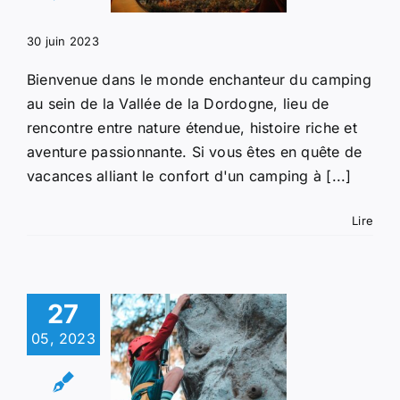
ure et de
aventure
30 juin 2023
Campings
Bienvenue dans le monde enchanteur du camping
au sein de la Vallée de la Dordogne, lieu de
rencontre entre nature étendue, histoire riche et
aventure passionnante. Si vous êtes en quête de
vacances alliant le confort d'un camping à [...]
Lire
 conquête
27
 cieux :
05, 2023
alade et
alaises