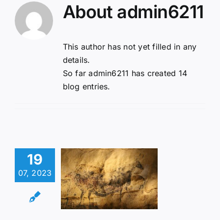
About
admin6211
Lifestyle
This author has not yet filled in any
details.
So far admin6211 has created 14
blog entries.
19
 Grottes
07, 2023
Lascaux :
 trésors
terrains
Visites