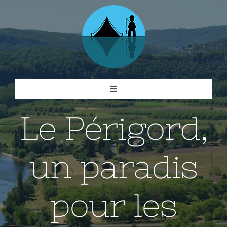
Skip
to
content
Toggle
Navigation
Le Périgord,
Campings
Visites
un paradis
Activités
pour les
Gastronomie